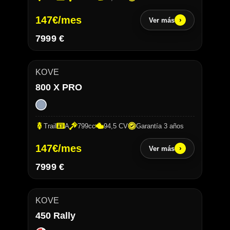
147
€/mes
›
Ver más
7999 €
KOVE
800 X PRO
Trail
A
799cc
94,5 CV
Garantía 3 años
147
€/mes
›
Ver más
7999 €
KOVE
450 Rally