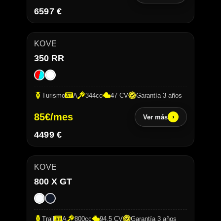
6597 €
KOVE
350 RR
Turismo
A
344cc
47 CV
Garantía 3 años
85
€/mes
›
Ver más
4499 €
KOVE
800 X GT
Trail
A
800cc
94,5 CV
Garantía 3 años