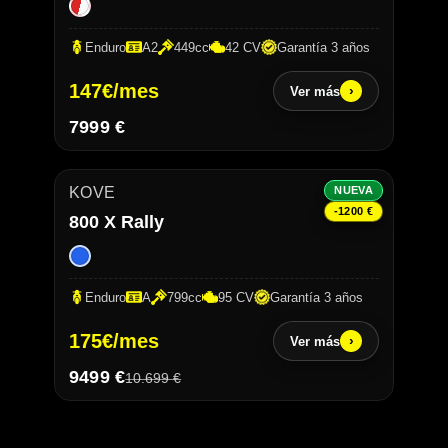
Enduro
A2
449cc
42 CV
Garantía 3 años
147
€/mes
›
Ver más
7999 €
KOVE
NUEVA
-1200 €
800 X Rally
Enduro
A
799cc
95 CV
Garantía 3 años
175
€/mes
›
Ver más
9499 €
10.699 €