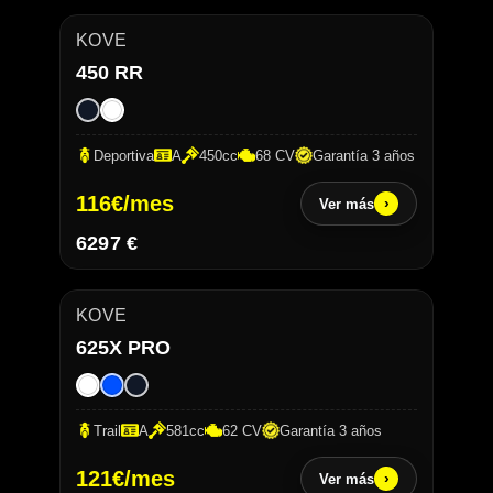
KOVE
450 RR
Deportiva
A
450cc
68 CV
Garantía 3 años
116
€/mes
›
Ver más
6297 €
KOVE
625X PRO
Trail
A
581cc
62 CV
Garantía 3 años
121
€/mes
›
Ver más