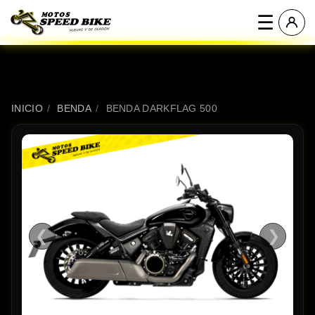
☰
INICIO
/
BENDA
/
BENDA DARKFLAG 500
❮
❯