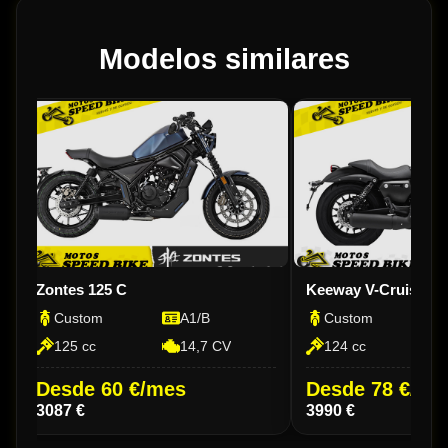
Modelos similares
Zontes 125 C
Keeway V-Cruise 12
Custom
A1/B
Custom
125 cc
14,7 CV
124 cc
Desde 60 €/mes
Desde 78 €/me
3087 €
3990 €