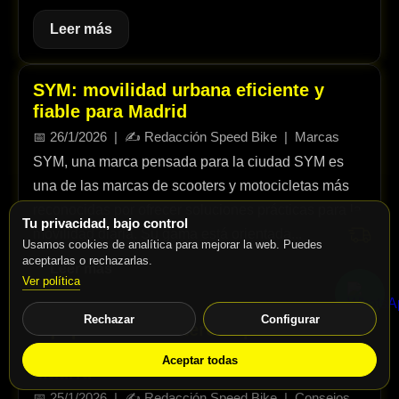
Leer más
SYM: movilidad urbana eficiente y
fiable para Madrid
📅
26/1/2026
| ✍️
Redacción Speed Bike
|
Marcas
SYM, una marca pensada para la ciudad SYM es
una de las marcas de scooters y motocicletas más
reconocidas por ofrecer soluciones prácticas para la
Tu privacidad, bajo control
movilidad diaria. Su gama está orientada...
Usamos cookies de analítica para mejorar la web. Puedes
aceptarlas o rechazarlas.
Leer más
Ver política
Rechazar
Configurar
Equipamiento motero imprescindible
para disfrutar y conducir seguro en
Aceptar todas
Madrid
📅
25/1/2026
| ✍️
Redacción Speed Bike
|
Consejos