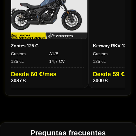
Zontes 125 C
Keeway RKV 125 C
Custom
A1/B
Custom
A1
125 cc
14,7 CV
125 cc
14
Desde 60 €/mes
Desde 59 €/me
3087 €
3000 €
Preguntas frecuentes