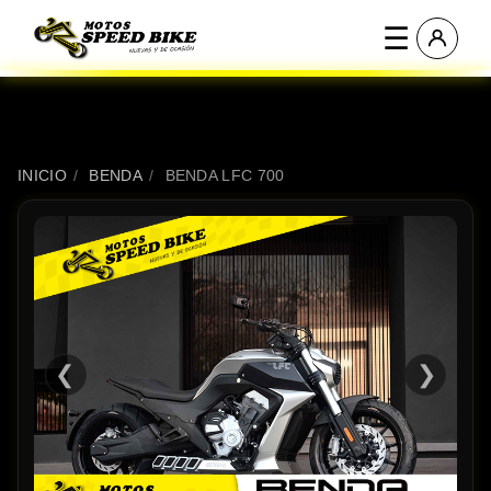
☰
INICIO
/
BENDA
/
BENDA LFC 700
❮
❯