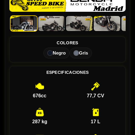
COLORES
Negro
Gris
ESPECIFICACIONES
676cc
77,7 CV
287 kg
17 L