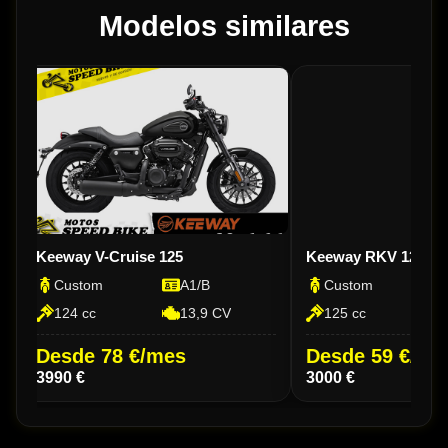
Modelos similares
Keeway V-Cruise 125
Keeway RKV 125 C
Custom
A1/B
Custom
124 cc
13,9 CV
125 cc
Desde 78 €/mes
Desde 59 €/me
3990 €
3000 €