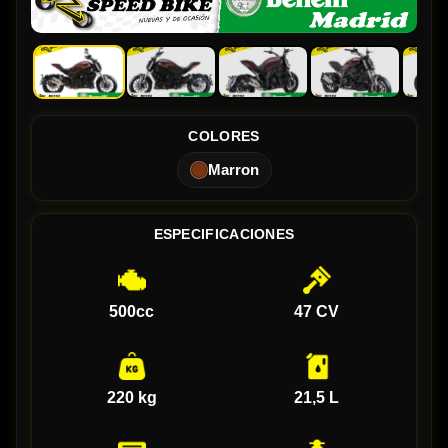
COLORES
Marron
ESPECIFICACIONES
500cc
47 CV
220 kg
21,5 L