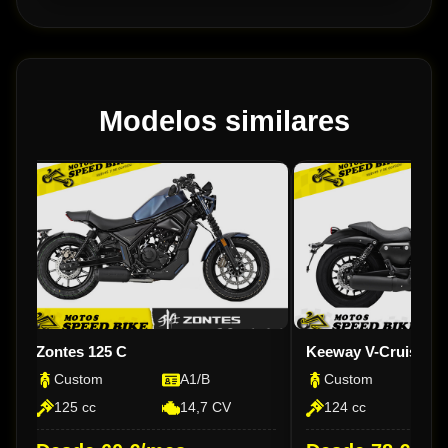
Modelos similares
Zontes 125 C
Keeway V-Cruise 12
Custom
A1/B
Custom
125 cc
14,7 CV
124 cc