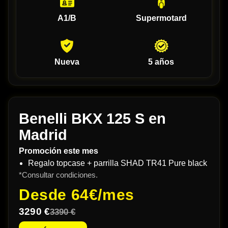
A1/B
Supermotard
Nueva
5 años
Benelli BKX 125 S en
Madrid
Promoción este mes
Regalo topcase + parrilla SHAD TR41 Pure black
*Consultar condiciones.
Desde
64€/mes
3290 €
3390 €