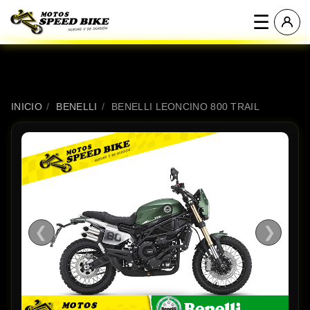
☰
INICIO
/
BENELLI
/
BENELLI LEONCINO 800 TRAIL
❮
❯