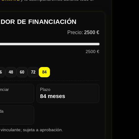
DOR DE FINANCIACIÓN
Precio:
2500 €
2500 €
6
48
60
72
84
nciar
Plazo
84
meses
da
vinculante; sujeta a aprobación.