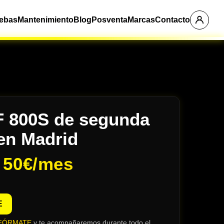
ebas
Mantenimiento
Blog
Posventa
Marcas
Contacto
 800S de segunda
en Madrid
e
50€/mes
E
FÓRMATE
y te acompañaremos durante todo el