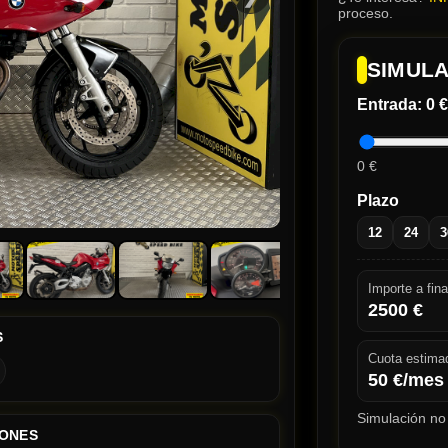
proceso.
SIMULA
Entrada:
0 €
0 €
Plazo
12
24
3
Importe a fina
2500
€
S
Cuota estima
50
€/mes
Simulación no 
IONES