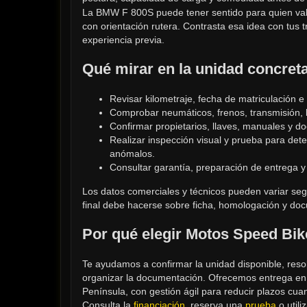
La BMW F 800S puede tener sentido para quien valo
con orientación rutera. Contrasta esa idea con tus
experiencia previa.
Qué mirar en la unidad concret
Revisar kilometraje, fecha de matriculación 
Comprobar neumáticos, frenos, transmisión,
Confirmar propietarios, llaves, manuales y d
Realizar inspección visual y prueba para dete
anómalos.
Consultar garantía, preparación de entrega y 
Los datos comerciales y técnicos pueden variar seg
final debe hacerse sobre ficha, homologación y do
Por qué elegir Motos Speed Bi
Te ayudamos a confirmar la unidad disponible, resol
organizar la documentación. Ofrecemos entrega en M
Península, con gestión ágil para reducir plazos cuan
Consulta la 
financiación
, reserva una 
prueba
 o utili