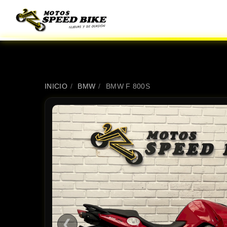
INICIO
/
BMW
/
BMW F 800S
❮