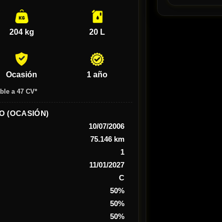
204 kg
20 L
Ocasión
1 año
ble a 47 CV*
O (OCASIÓN)
10/07/2006
75.146 km
1
11/01/2027
C
50%
50%
50%