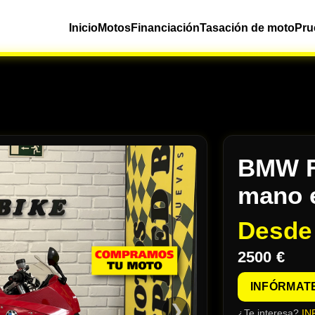
Inicio
Motos
Financiación
Tasación de moto
Pru
BMW F
mano 
Desd
2500 €
INFÓRMAT
❯
¿Te interesa?
IN