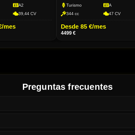
A2
Turismo
A
39,44 CV
344 cc
47 CV
€/mes
Desde 85 €/mes
4499 €
Preguntas frecuentes