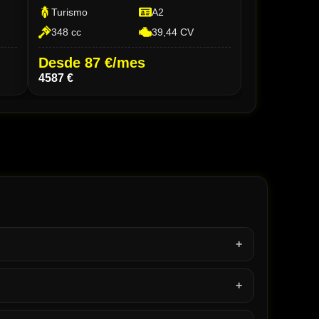
Turismo
A2
348 cc
39,44 CV
Desde 87 €/mes
4587 €