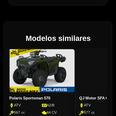
Modelos similares
Polaris Sportsman 570
QJ Motor SFA 600
ATV
A2/B
ATV
567 cc
44 CV
577 cc