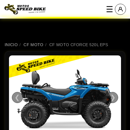
☰
INICIO
/
CF MOTO
/
CF MOTO CFORCE 520L EPS
❮
❯