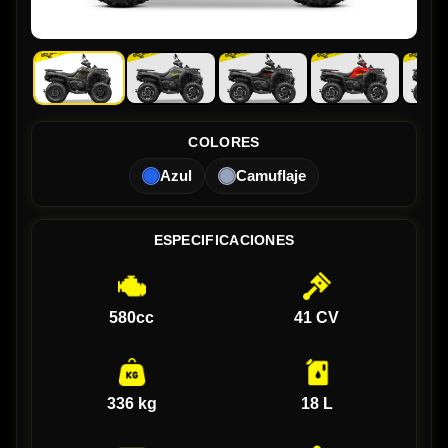
COLORES
Azul
Camuflaje
ESPECIFICACIONES
580cc
41 CV
336 kg
18 L