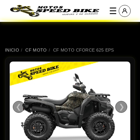
☰
INICIO
/
CF MOTO
/
CF MOTO CFORCE 625 EPS
❮
❯