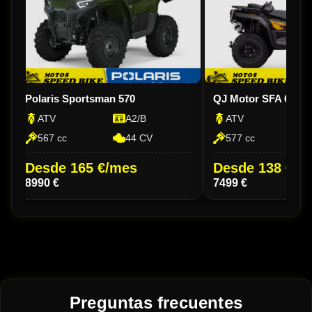
Polaris Sportsman 570
QJ Motor SFA 600
ATV
A2/B
ATV
567 cc
44 CV
577 cc
Desde 165 €/mes
Desde 138 €/m
8990 €
7499 €
Preguntas frecuentes