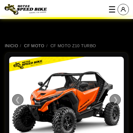
☰
INICIO
/
CF MOTO
/
CF MOTO Z10 TURBO
❮
❯