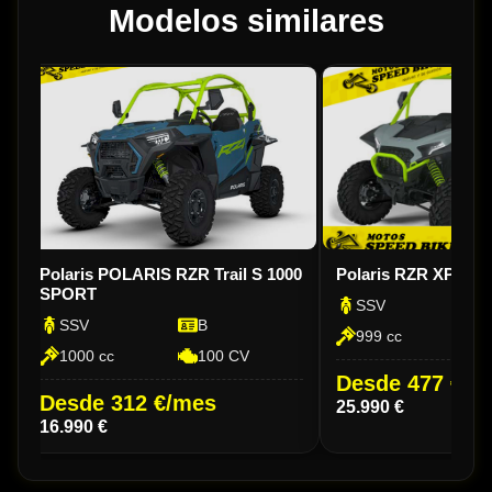
Modelos similares
Polaris POLARIS RZR Trail S 1000
Polaris RZR XP 10
SPORT
SSV
SSV
B
999 cc
1000 cc
100 CV
Desde 477 €/m
Desde 312 €/mes
25.990 €
16.990 €