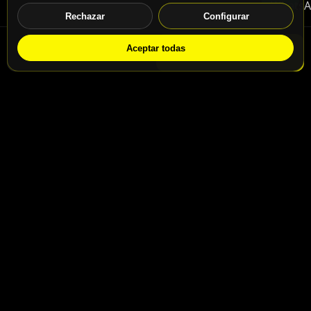
Rechazar
Configurar
Aceptar todas
WhatsApp
Solicitar info
Contacto
Enlaces útiles
San Jaime 46 · Centro
Política de privacidad
multimarca
Servicio Mantenimiento
San Jaime 48 · Centro
Servicio Posventa
Oficial Zontes
Contacto
info@motospeedbike.com