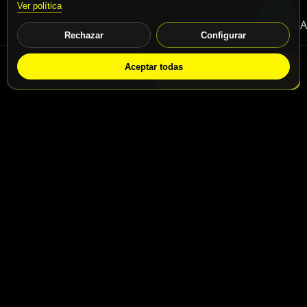
Ver política
Rechazar
Configurar
Aceptar todas
WhatsApp
Solicitar info
Contacto
Calle San Jaime nº46, Madrid, 28031
Calle San Jaime nº48, Madrid, 28031
info@motospeedbike.com
Telf: +34 917 786 232