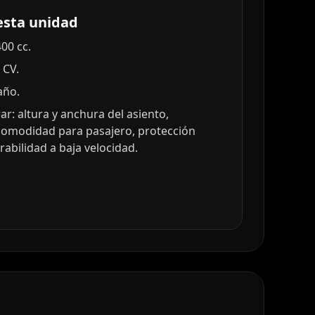
esta unidad
00 cc.
 CV.
año.
r: altura y anchura del asiento,
comodidad para pasajero, protección
abilidad a baja velocidad.