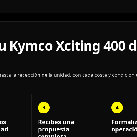
 Kymco Xciting 400 d
ta la recepción de la unidad, con cada coste y condición 
3
4
os
Recibes una
Formali
dad
propuesta
operaci
completa