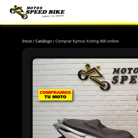
Inicio
/
Catálogo
/
Comprar Kymco Xciting 400 online