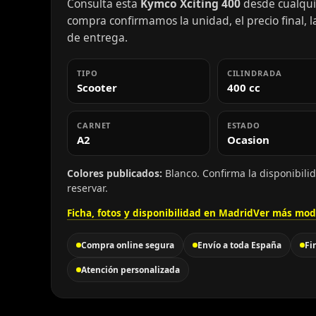
Consulta esta
Kymco Xciting 400
desde cualquie
compra confirmamos la unidad, el precio final, la
de entrega.
TIPO
CILINDRADA
Scooter
400 cc
CARNET
ESTADO
A2
Ocasion
Colores publicados:
Blanco. Confirma la disponibili
reservar.
Ficha, fotos y disponibilidad en Madrid
Ver más mod
Compra online segura
Envío a toda España
Fi
Atención personalizada