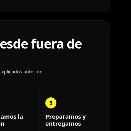
esde fuera de
explicados antes de
5
zamos la
Preparamos y
ón
entregamos