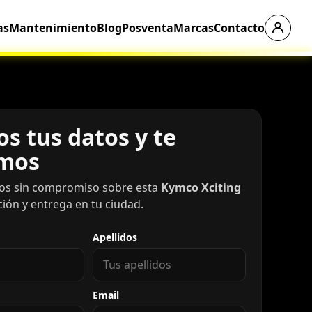
as
Mantenimiento
Blog
Posventa
Marcas
Contacto
s tus datos y te
mos
os sin compromiso sobre esta
Kymco Xciting
ación y entrega en tu ciudad.
Apellidos
Email