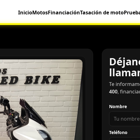
Inicio
Motos
Financiación
Tasación de moto
Prueb
Déjano
llama
Te informam
400
, financi
Nombre
Teléfono