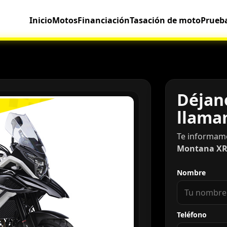
Inicio
Motos
Financiación
Tasación de moto
Prueb
Déjano
llama
Te informam
Montana XR
Nombre
Teléfono