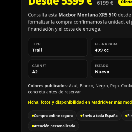
Desde 5399 €
6199 €
Ofert
Consulta esta
Macbor Montana XR5 510
desde 
formalizar la compra confirmamos la unidad, el pr
financiación y el coste de entrega.
TIPO
CILINDRADA
Trail
499 cc
CARNET
ESTADO
A2
Nueva
Colores publicados:
Azul, Blanco, Negro, Rojo. Confi
concreta antes de reservar.
Ficha, fotos y disponibilidad en Madrid
Ver más mod
Compra online segura
Envío a toda España
Fi
Atención personalizada