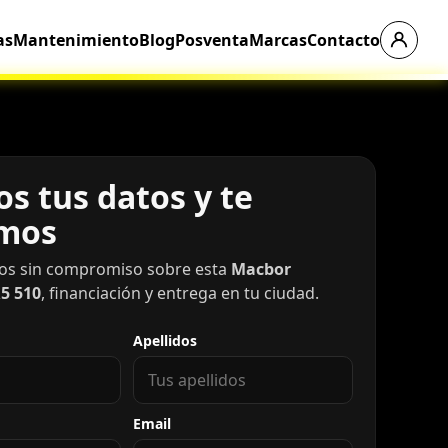
as
Mantenimiento
Blog
Posventa
Marcas
Contacto
s tus datos y te
mos
os sin compromiso sobre esta
Macbor
5 510
, financiación y entrega en tu ciudad.
Apellidos
Email