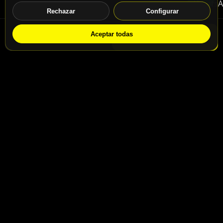
Rechazar
Configurar
Aceptar todas
WhatsApp
Solicitar info
Contacto
Calle San Jaime nº46, Madrid, 28031
Calle San Jaime nº48, Madrid, 28031
info@motospeedbike.com
Telf: +34 917 786 232