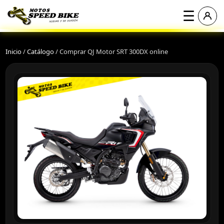
☰
Inicio
/
Catálogo
/
Comprar QJ Motor SRT 300DX online