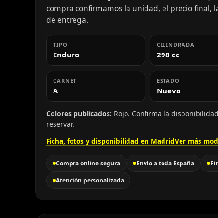
compra confirmamos la unidad, el precio final, la
de entrega.
TIPO
CILINDRADA
Enduro
298 cc
CARNET
ESTADO
A
Nueva
Colores publicados:
Rojo. Confirma la disponibilida
reservar.
Ficha, fotos y disponibilidad en Madrid
Ver más mode
Compra online segura
Envío a toda España
Fi
Atención personalizada