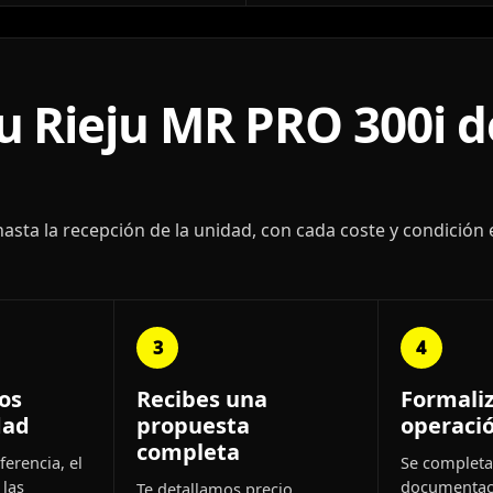
 Rieju MR PRO 300i d
ta la recepción de la unidad, con cada coste y condición 
3
4
os
Recibes una
Formali
dad
propuesta
operaci
completa
ferencia, el
Se completa 
 las
documentac
Te detallamos precio,