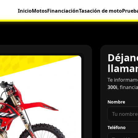
Inicio
Motos
Financiación
Tasación de moto
Prueb
Déjano
llama
Te informam
300i
, financi
Nombre
Teléfono