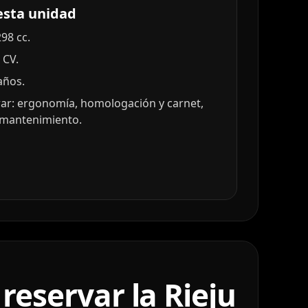
esta unidad
98 cc.
 CV.
años.
ar: ergonomía, homologación y carnet,
y mantenimiento.
eservar la Rieju