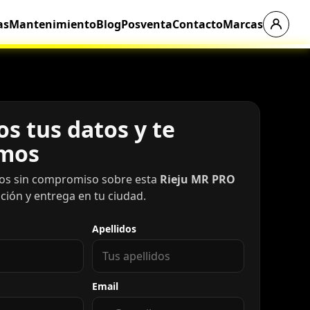
as
Mantenimiento
Blog
Posventa
Contacto
Marcas
s tus datos y te
mos
os sin compromiso sobre esta
Rieju MR PRO
ación y entrega en tu ciudad.
Apellidos
Email