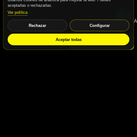
aceptarlas o rechazarlas.
Ver política
Rechazar
Configurar
Aceptar todas
WhatsApp
Solicitar info
Contacto
Calle San Jaime nº46, Madrid, 28031
Calle San Jaime nº48, Madrid, 28031
info@motospeedbike.com