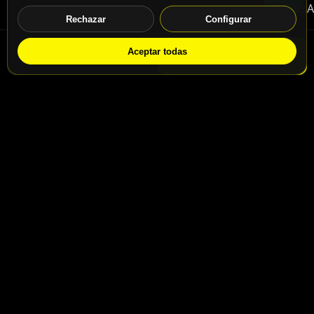
Rechazar
Configurar
Aceptar todas
WhatsApp
Solicitar info
Contacto
Calle San Jaime nº46, Madrid, 28031
Calle San Jaime nº48, Madrid, 28031
info@motospeedbike.com
Telf: +34 917 786 232