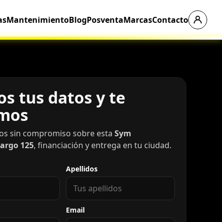
as
Mantenimiento
Blog
Posventa
Marcas
Contacto
s tus datos y te
mos
os sin compromiso sobre esta
Sym
argo 125
, financiación y entrega en tu ciudad.
Apellidos
Email