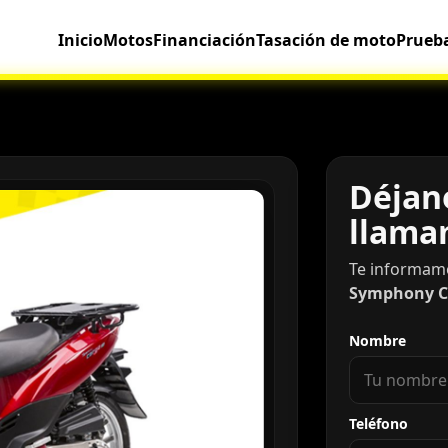
Inicio
Motos
Financiación
Tasación de moto
Prueb
Déjano
llama
Te informam
Symphony C
Nombre
Teléfono