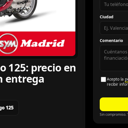
Ciudad
Comentario
 125: precio en
n entrega
Acepto la
p
recibir inf
go 125
Sin compromiso. T