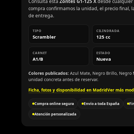
Consulta esta
Zontes G1-125 X
desde cualquier p
compra confirmamos la unidad, el precio final, la
de entrega.
TIPO
CILINDRADA
Scrambler
125 cc
CARNET
ESTADO
A1/B
Nueva
Colores publicados:
Azul Mate, Negro Brillo, Negro 
unidad concreta antes de reservar.
Ficha, fotos y disponibilidad en Madrid
Ver más mod
Compra online segura
Envío a toda España
Fi
Atención personalizada