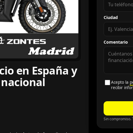
Ciudad
Comentario
cio en España y
 nacional
Acepto la
p
recibir inf
Sin compromiso. T