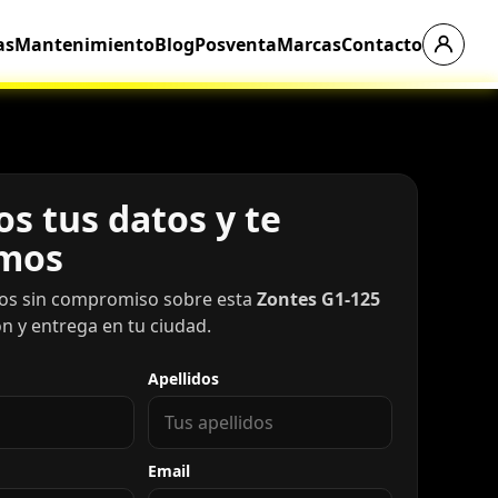
as
Mantenimiento
Blog
Posventa
Marcas
Contacto
s tus datos y te
mos
os sin compromiso sobre esta
Zontes G1-125
ón y entrega en tu ciudad.
Apellidos
Email