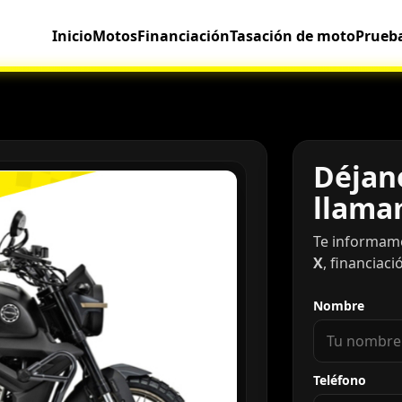
Inicio
Motos
Financiación
Tasación de moto
Prueb
Déjano
llama
Te informam
X
, financiaci
Nombre
Teléfono