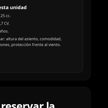
esta unidad
25 cc.
,7 CV.
años.
r: altura del asiento, comodidad,
nes, protección frente al viento.
reservar la