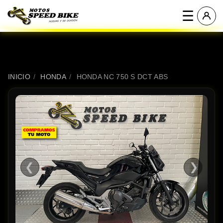
☰
INICIO
/
HONDA
/
HONDA NC 750 S DCT ABS
❮
❯