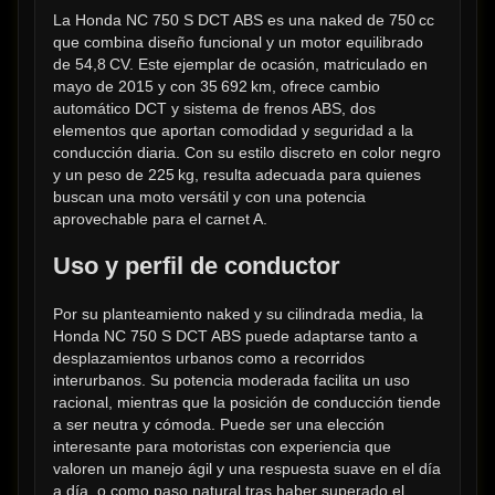
La Honda NC 750 S DCT ABS es una naked de 750 cc 
que combina diseño funcional y un motor equilibrado 
de 54,8 CV. Este ejemplar de ocasión, matriculado en 
mayo de 2015 y con 35 692 km, ofrece cambio 
automático DCT y sistema de frenos ABS, dos 
elementos que aportan comodidad y seguridad a la 
conducción diaria. Con su estilo discreto en color negro 
y un peso de 225 kg, resulta adecuada para quienes 
buscan una moto versátil y con una potencia 
aprovechable para el carnet A.
Uso y perfil de conductor
Por su planteamiento naked y su cilindrada media, la 
Honda NC 750 S DCT ABS puede adaptarse tanto a 
desplazamientos urbanos como a recorridos 
interurbanos. Su potencia moderada facilita un uso 
racional, mientras que la posición de conducción tiende 
a ser neutra y cómoda. Puede ser una elección 
interesante para motoristas con experiencia que 
valoren un manejo ágil y una respuesta suave en el día 
a día, o como paso natural tras haber superado el 