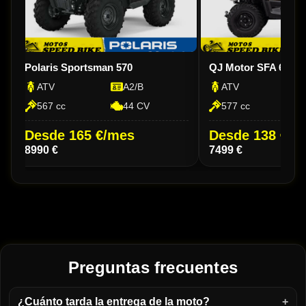
Polaris Sportsman 570
QJ Motor SFA 600
ATV
A2/B
ATV
567 cc
44 CV
577 cc
Desde 165 €/mes
Desde 138 €/m
8990 €
7499 €
Preguntas frecuentes
¿Cuánto tarda la entrega de la moto?