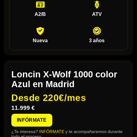
A2/B
ATV
Nueva
3 años
Loncin X-Wolf 1000 color
Azul en Madrid
Desde
220€/mes
11.999 €
INFÓRMATE
¿Te interesa?
INFÓRMATE
y te acompañaremos durante
todo el proceso.