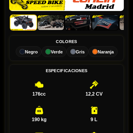
COLORES
Negro
Verde
Gris
Naranja
ESPECIFICACIONES
176cc
12,2 CV
190 kg
9 L