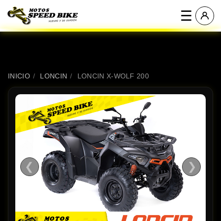
☰
INICIO
/
LONCIN
/
LONCIN X-WOLF 200
❮
❯