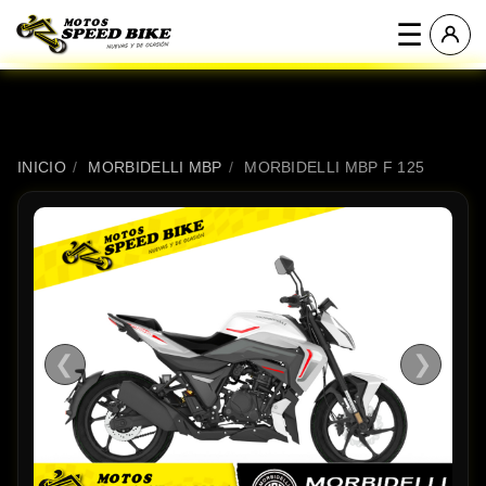
☰
INICIO
/
MORBIDELLI MBP
/
MORBIDELLI MBP F 125
❮
❯