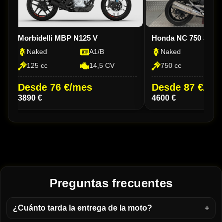
Morbidelli MBP N125 V
Honda NC 750 S D
Naked
A1/B
Naked
125 cc
14,5 CV
750 cc
Desde 76 €/mes
Desde 87 €/me
3890 €
4600 €
Preguntas frecuentes
¿Cuánto tarda la entrega de la moto?