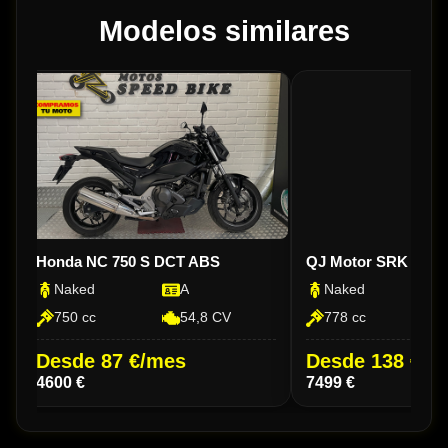
Modelos similares
Honda NC 750 S DCT ABS
QJ Motor SRK 800
Naked
A
Naked
750 cc
54,8 CV
778 cc
Desde 87 €/mes
Desde 138 €/m
4600 €
7499 €