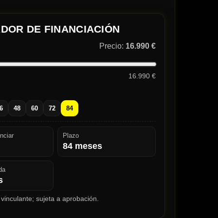
DOR DE FINANCIACIÓN
Precio:
16.990 €
16.990 €
6
48
60
72
84
nciar
Plazo
84
meses
da
s
vinculante; sujeta a aprobación.