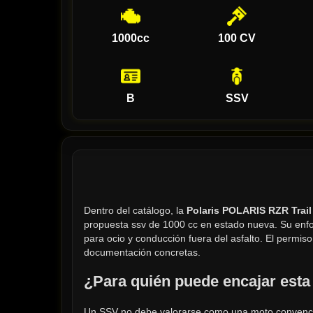
1000cc
100 CV
B
SSV
Dentro del catálogo, la 
Polaris POLARIS RZR Trai
propuesta ssv de 1000 cc en estado nueva. Su enfo
para ocio y conducción fuera del asfalto. El permis
documentación concretas.
¿Para quién puede encajar esta
Un SSV no debe valorarse como una moto convencio