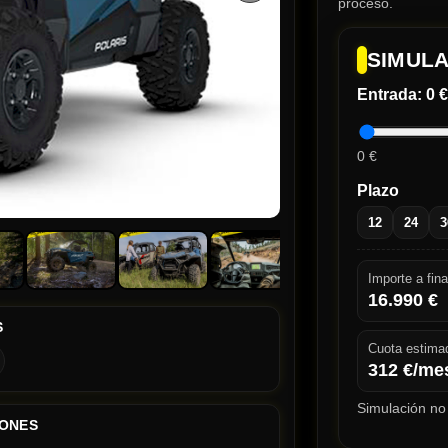
proceso.
SIMULA
Entrada:
0 €
0 €
Plazo
12
24
3
Importe a fina
16.990
€
S
Cuota estima
312
€/me
Simulación no 
IONES