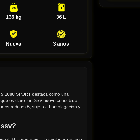
136 kg
36 L
Nueva
3 años
l S 1000 SPORT
 destaca como una 
que es claro: un SSV nuevo concebido 
o mostrado es B, sujeto a homologación y 
 ssv?
nal. Hay que revisar homologación, uso 