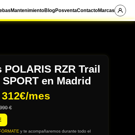
ebas
Mantenimiento
Blog
Posventa
Contacto
Marcas
s POLARIS RZR Trail
0 SPORT en Madrid
e
312€/mes
990 €
E
FÓRMATE
y te acompañaremos durante todo el