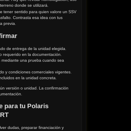
terreno donde se utilizará.
tener sentido para quien valore un SSV 
falto. Contrasta esa idea con tus 
a previa.
firmar
ado de entrega de la unidad elegida.
so requerido en la documentación.
s mediante una prueba cuando sea 
o y condiciones comerciales vigentes.
ncluidos en la unidad concreta.
ún versión o unidad. La confirmación 
cumentación.
 para tu Polaris 
ORT
ver dudas, preparar financiación y 