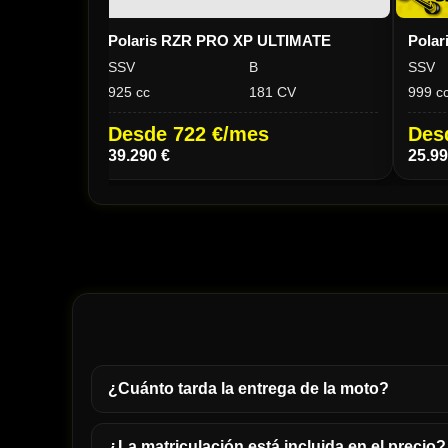
Polaris RZR PRO XP ULTIMATE
Pola
SSV
B
SSV
925 cc
181 CV
999 c
Desde 722 €/mes
Des
39.290 €
25.99
¿Cuánto tarda la entrega de la moto?
¿La matriculación está incluida en el precio?