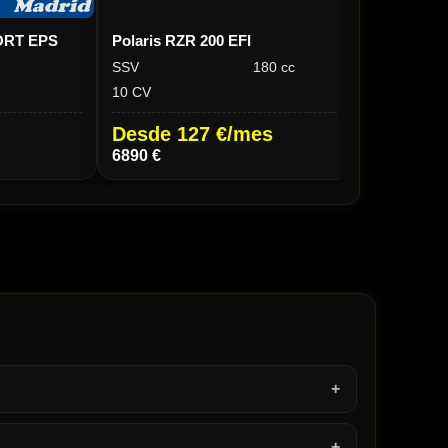
PORT EPS
Polaris RZR 200 EFI
CF M
SSV
180 cc
SSV
10 CV
998 c
Desde 127 €/mes
Des
6890 €
27.4