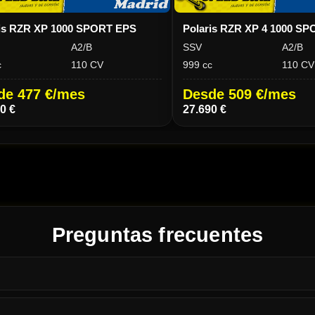
ris RZR XP 1000 SPORT EPS
Polaris RZR XP 4 1000 S
A2/B
SSV
A2/B
c
110 CV
999 cc
110 CV
de 477 €/mes
Desde 509 €/mes
0 €
27.690 €
Preguntas frecuentes