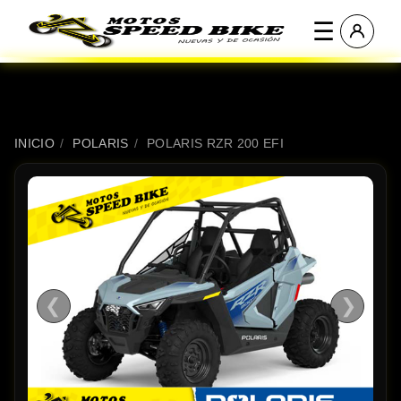
☰
INICIO
/
POLARIS
/
POLARIS RZR 200 EFI
❮
❯