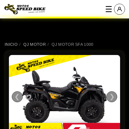
☰
INICIO
/
QJ MOTOR
/
QJ MOTOR SFA 1000
❮
❯