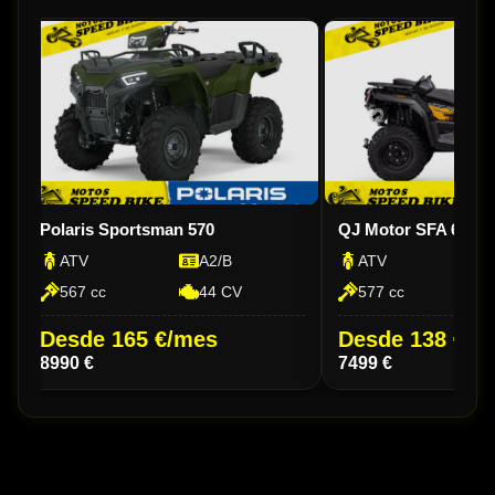
Polaris Sportsman 570
QJ Motor SFA 600
ATV
A2/B
ATV
567 cc
44 CV
577 cc
Desde 165 €/mes
Desde 138 €/m
8990 €
7499 €