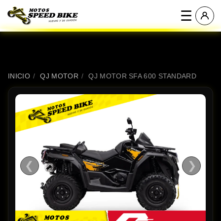
☰
INICIO
/
QJ MOTOR
/
QJ MOTOR SFA 600 STANDARD
❮
❯