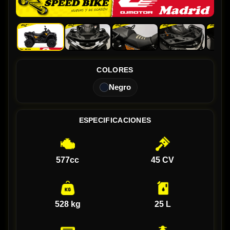
COLORES
Negro
ESPECIFICACIONES
577cc
45 CV
528 kg
25 L