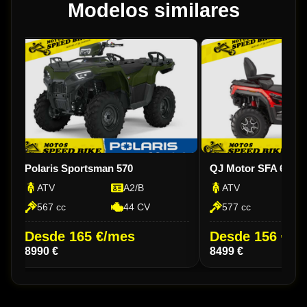
Modelos similares
Polaris Sportsman 570
QJ Motor SFA 600 
ATV
A2/B
ATV
567 cc
44 CV
577 cc
Desde 165 €/mes
Desde 156 €/m
8990 €
8499 €