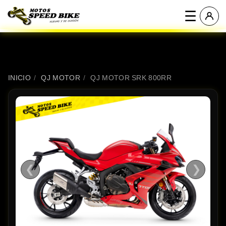
☰
INICIO
/
QJ MOTOR
/
QJ MOTOR SRK 800RR
❮
❯