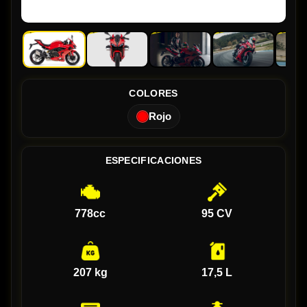
COLORES
Rojo
ESPECIFICACIONES
778cc
95 CV
207 kg
17,5 L