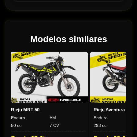
Modelos similares
Rieju MRT 50
Rieju Aventura Rally
Enduro
AM
Enduro
A
50 cc
7 CV
293 cc
33