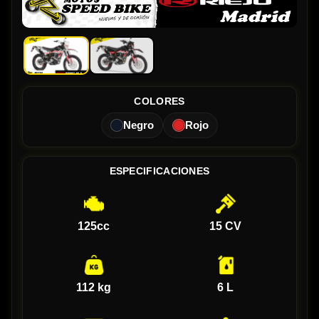
COLORES
Negro
Rojo
ESPECIFICACIONES
125cc
15 CV
112 kg
6 L