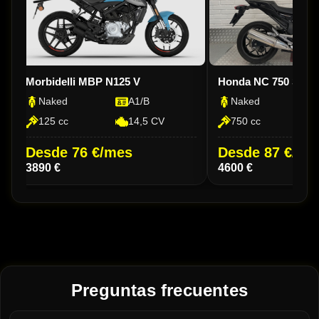
Morbidelli MBP N125 V
Honda NC 750 S D
Naked
A1/B
Naked
125 cc
14,5 CV
750 cc
Desde 76 €/mes
Desde 87 €/me
3890 €
4600 €
Preguntas frecuentes