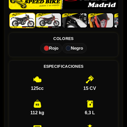
COLORES
Rojo
Negro
ESPECIFICACIONES
125cc
15 CV
112 kg
6,3 L