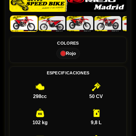
COLORES
Rojo
ESPECIFICACIONES
298cc
50 CV
102 kg
9,8 L