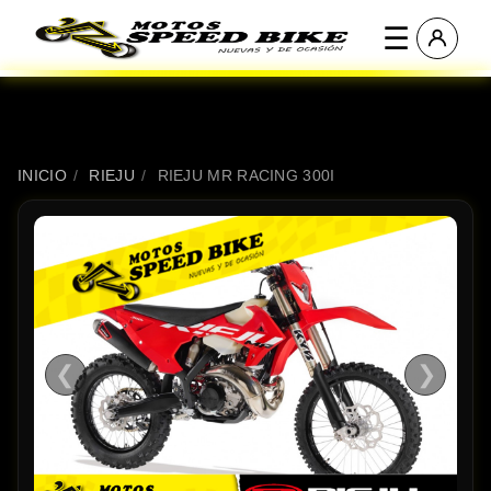
☰
INICIO
/
RIEJU
/
RIEJU MR RACING 300I
❮
❯