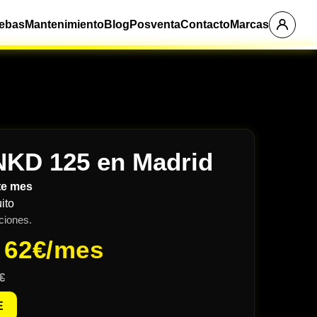
ebas
Mantenimiento
Blog
Posventa
Contacto
Marcas
NKD 125 en Madrid
te mes
ito
ciones.
e
62€/mes
€
E