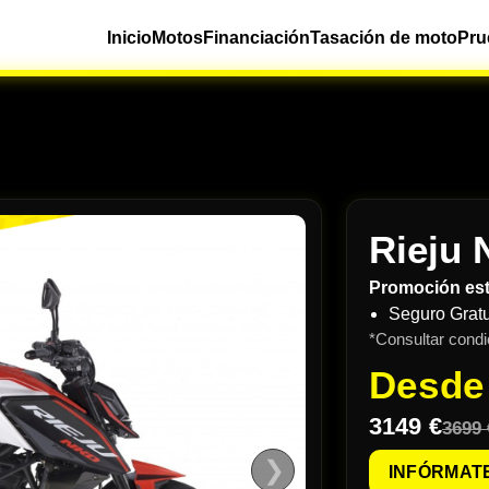
Inicio
Motos
Financiación
Tasación de moto
Pru
Rieju 
Promoción es
Seguro Gratu
*Consultar condi
Desd
3149 €
3699 
❯
INFÓRMAT