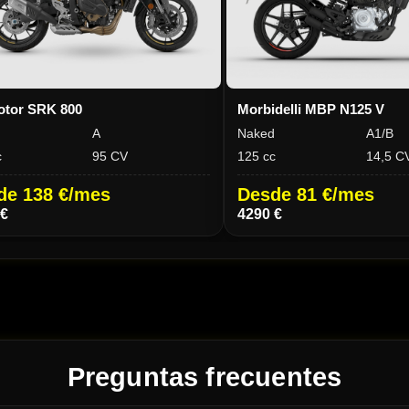
otor SRK 800
Morbidelli MBP N125 V
d
A
Naked
A1/B
c
95 CV
125 cc
14,5 C
de 138 €/mes
Desde 81 €/mes
 €
4290 €
Preguntas frecuentes