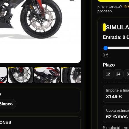
¿Te interesa?
IN
proceso.
SIMULA
Entrada:
0 €
0 €
Plazo
12
24
3
Importe a fina
S
3149
€
Blanco
Cuota estima
62
€/mes
IONES
Simulación no 