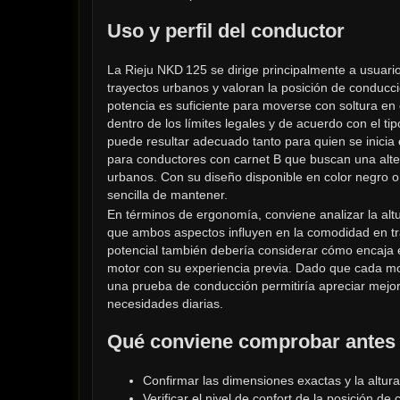
Uso y perfil del conductor
La Rieju NKD 125 se dirige principalmente a usuario
trayectos urbanos y valoran la posición de conducci
potencia es suficiente para moverse con soltura en 
dentro de los límites legales y de acuerdo con el ti
puede resultar adecuado tanto para quien se inicia
para conductores con carnet B que buscan una alter
urbanos. Con su diseño disponible en color negro 
sencilla de mantener.
En términos de ergonomía, conviene analizar la altur
que ambos aspectos influyen en la comodidad en tr
potencial también debería considerar cómo encaja el
motor con su experiencia previa. Dado que cada motoc
una prueba de conducción permitiría apreciar mejor
necesidades diarias.
Qué conviene comprobar antes 
Confirmar las dimensiones exactas y la altura 
Verificar el nivel de confort de la posición d