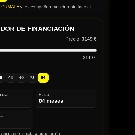
FÓRMATE
y te acompañaremos durante todo el
DOR DE FINANCIACIÓN
Precio:
3149 €
3149 €
6
48
60
72
84
nciar
Plazo
84
meses
da
vinculante; sujeta a aprobación.