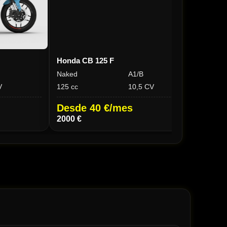
Honda CB 125 F
Riej
Naked
A1/B
Nake
V
125 cc
10,5 CV
125 c
Desde 40 €/mes
Des
2000 €
2200