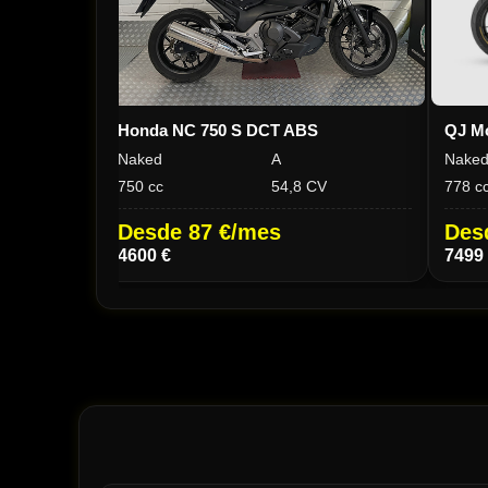
Honda NC 750 S DCT ABS
QJ M
Naked
A
Nake
750 cc
54,8 CV
778 c
Desde 87 €/mes
Des
4600 €
7499