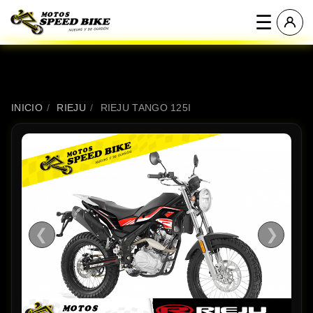
☰
INICIO
/
RIEJU
/
RIEJU TANGO 125I
❮
❯