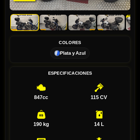
COLORES
Plata y Azul
ESPECIFICACIONES
847cc
115 CV
190 kg
14 L