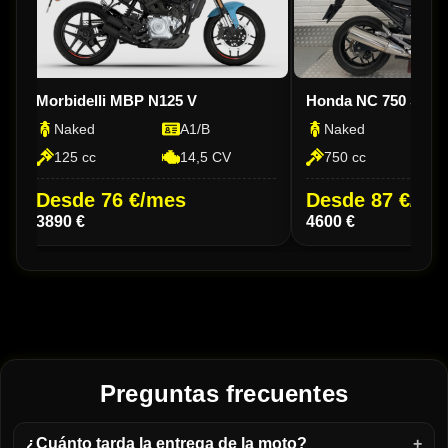
Morbidelli MBP N125 V
Honda NC 750 S D
Naked
A1/B
Naked
125 cc
14,5 CV
750 cc
Desde 76 €/mes
Desde 87 €/me
3890 €
4600 €
Preguntas frecuentes
¿Cuánto tarda la entrega de la moto?