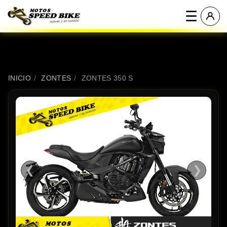
☰
INICIO
/
ZONTES
/
ZONTES 350 S
❮
❯