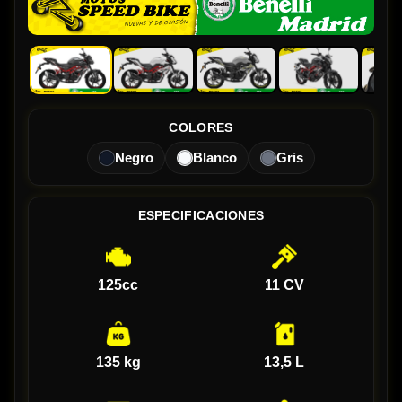
COLORES
Negro
Blanco
Gris
ESPECIFICACIONES
125cc
11 CV
135 kg
13,5 L