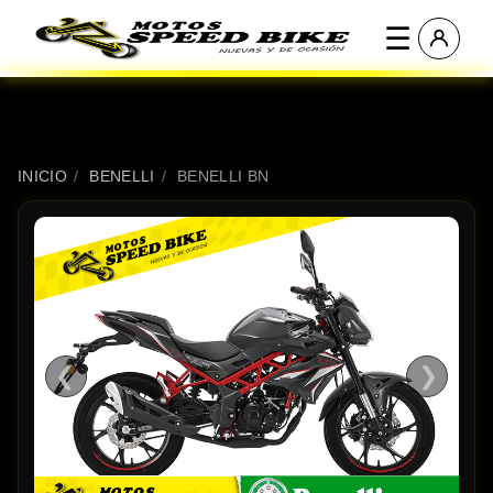
☰
INICIO
/
BENELLI
/
BENELLI BN
❮
❯