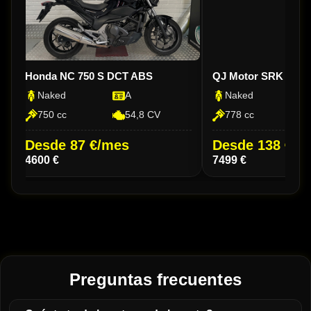
Honda NC 750 S DCT ABS
QJ Motor SRK 800
Naked
A
Naked
750 cc
54,8 CV
778 cc
Desde 87 €/mes
Desde 138 €/m
4600 €
7499 €
Preguntas frecuentes