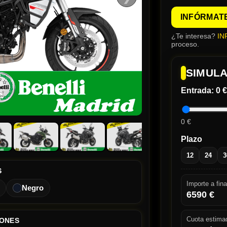
INFÓRMAT
¿Te interesa?
IN
proceso.
SIMULA
Entrada:
0 €
0 €
Plazo
12
24
3
S
Importe a fina
Negro
6590
€
Cuota estima
IONES