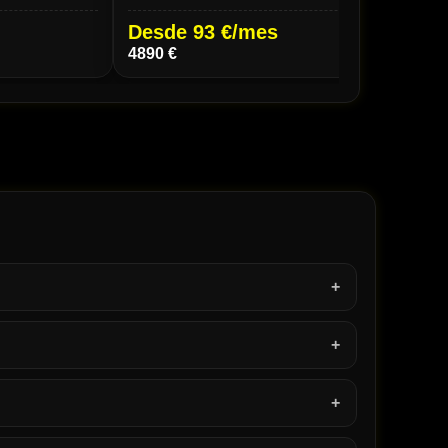
Desde 95 €/mes
Des
4990 €
3000