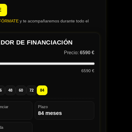
E
FÓRMATE
y te acompañaremos durante todo el
DOR DE FINANCIACIÓN
Precio:
6590 €
6590 €
6
48
60
72
84
nciar
Plazo
84
meses
da