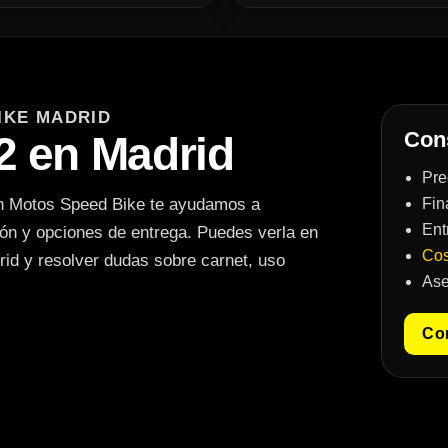
IKE MADRID
Cons
2 en Madrid
Pre
en Motos Speed Bike te ayudamos a
Fin
Ent
ción y opciones de entrega. Puedes verla en
Cos
id y resolver dudas sobre carnet, uso
Ase
Con