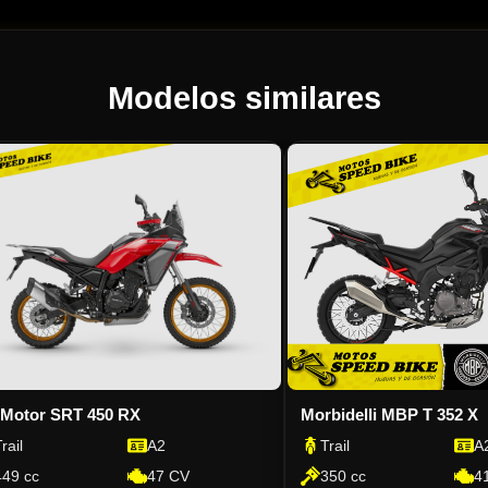
Modelos similares
delli MBP T 352 X
Morbidelli MBP T 502 X
l
A2
Trail
A2
 cc
41 CV
486 cc
47 