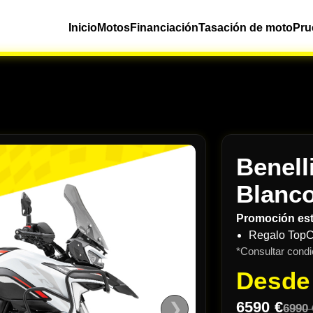
Inicio
Motos
Financiación
Tasación de moto
Pru
Benell
Blanco
Promoción es
Regalo Top
*Consultar condi
Desd
6590 €
❯
6990 