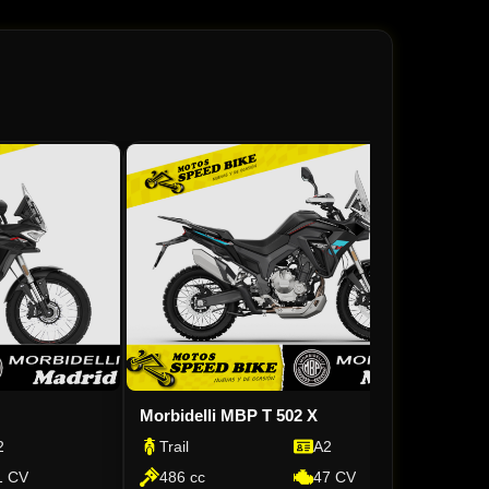
Benelli TRK 502
Macb
Trail
A2
Tra
CV
500 cc
48 CV
12