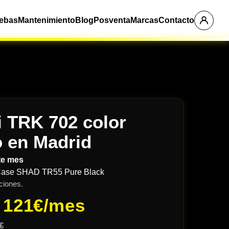
ebas
Mantenimiento
Blog
Posventa
Marcas
Contacto
i TRK 702 color
 en Madrid
te mes
Case SHAD TR55 Pure Black
ciones.
e
121€/mes
€