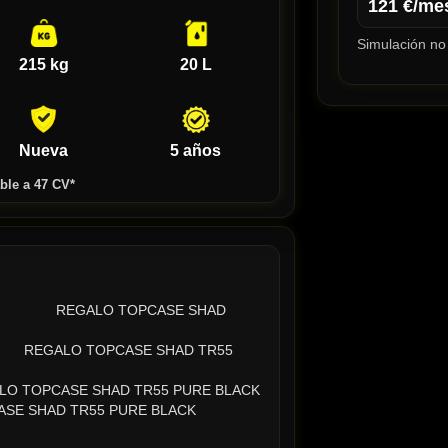
121
€/me
Simulación no 
215 kg
20 L
Nueva
5 años
ble a 47 CV*