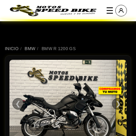
☰
INICIO
/
BMW
/
BMW R 1200 GS
❮
❯