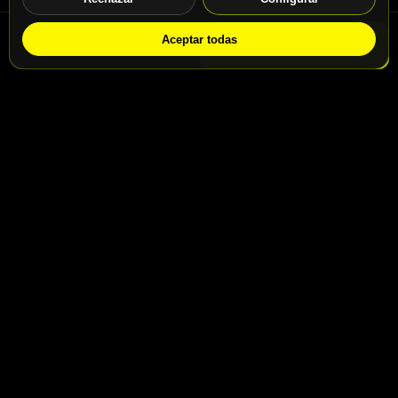
Aceptar todas
WhatsApp
Solicitar info
Contacto
Calle San Jaime nº46, Madrid, 28031
Calle San Jaime nº48, Madrid, 28031
info@motospeedbike.com
Telf: +34 917 786 232