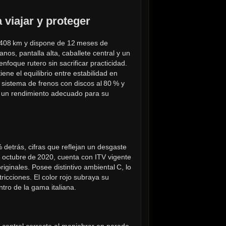
 viajar y proteger
408 km y dispone de 12 meses de 
s, pantalla alta, caballete central y un 
foque rutero sin sacrificar practicidad. 
ne el equilibrio entre estabilidad en 
 sistema de frenos con discos al 80 % y 
ra un rendimiento adecuado para su 
detrás, cifras que reflejan un desgaste 
octubre de 2020, cuenta con ITV vigente 
iginales. Posee distintivo ambiental C, lo 
ricciones. El color rojo subraya su 
ntro de la gama italiana.
 control correcto al maniobrar en parado.