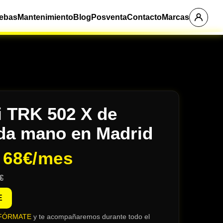
ebas
Mantenimiento
Blog
Posventa
Contacto
Marcas
i TRK 502 X de
da mano en Madrid
e
68€/mes
€
E
FÓRMATE
y te acompañaremos durante todo el