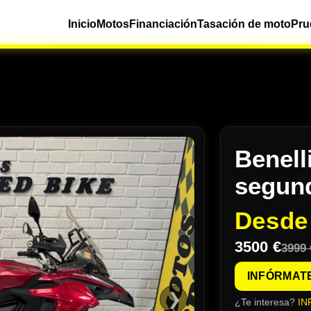
Inicio
Motos
Financiación
Tasación de moto
Pru
Benell
segun
Desd
3500 €
3999 
INFÓRMAT
❯
¿Te interesa?
IN