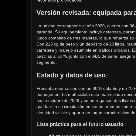
Versión revisada: equipada para
La unidad corresponde al año 2020, cuenta con 36 
garantía. Su equipamiento incluye defensas, paramano
juego completo de tres maletas, lo que refuerza su en
Con 213 kg de peso y un depósito de 20 litros, mantie
carretera y manejo asumible en tráficos urbanos. El
pastillas al 50 %, junto con el ABS de serie, asegu
segmento.
Estado y datos de uso
Presenta neumáticos con un 80 % delante y un 70 % 
homogéneo. La motocicleta está matriculada desde 
hasta octubre de 2026 y se entrega con dos llaves or
que facilita su circulación en zonas urbanas con rest
identidad visible y aporta un toque característico de
Lista práctica para el futuro usuario
Altura y alcance al suelo:
 postura erguida y