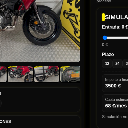
proceso.
SIMULA
Entrada:
0 €
0 €
Plazo
12
24
3
Importe a fina
3500
€
S
Cuota estima
68
€/mes
Simulación no 
IONES