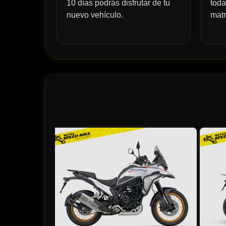
10 días podrás disfrutar de tu
toda
nuevo vehículo.
matr