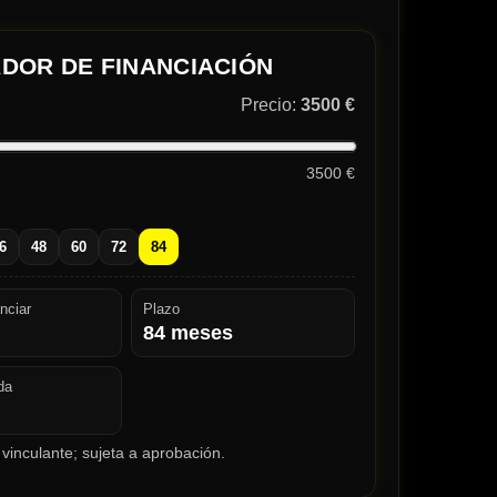
DOR DE FINANCIACIÓN
Precio:
3500 €
3500 €
6
48
60
72
84
nciar
Plazo
84
meses
da
vinculante; sujeta a aprobación.