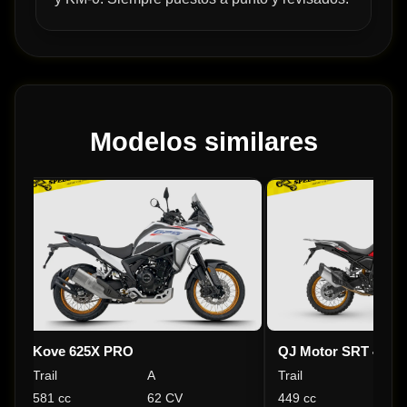
Modelos similares
Kove 625X PRO
QJ Motor SRT 450 
Trail
A
Trail
A
581 cc
62 CV
449 cc
47