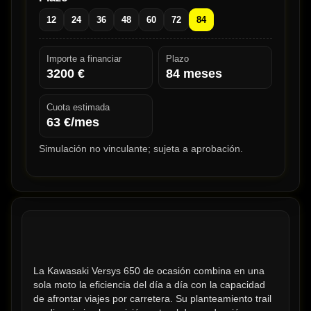
12
24
36
48
60
72
84
Importe a financiar
Plazo
3200
€
84
meses
Cuota estimada
63
€/mes
Simulación no vinculante; sujeta a aprobación.
La Kawasaki Versys 650 de ocasión combina en una 
sola moto la eficiencia del día a día con la capacidad 
de afrontar viajes por carretera. Su planteamiento trail 