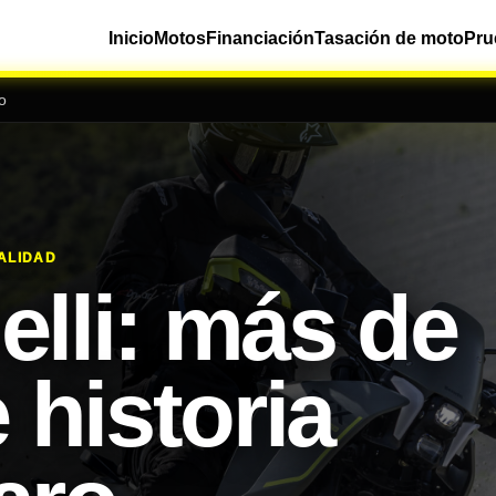
Inicio
Motos
Financiación
Tasación de moto
Pru
o
NALIDAD
lli: más de
 historia