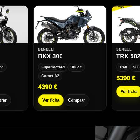
BENELLI
BENELLI
BKX 300
TRK 50
cc
Supermotard
300cc
Trail
500
Carnet A2
5390 €
4390 €
Ver ficha
rar
Ver ficha
Comprar