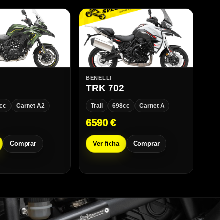
BENELLI
2
TRK 702
cc
Carnet A2
Trail
698cc
Carnet A
6590 €
Comprar
Ver ficha
Comprar