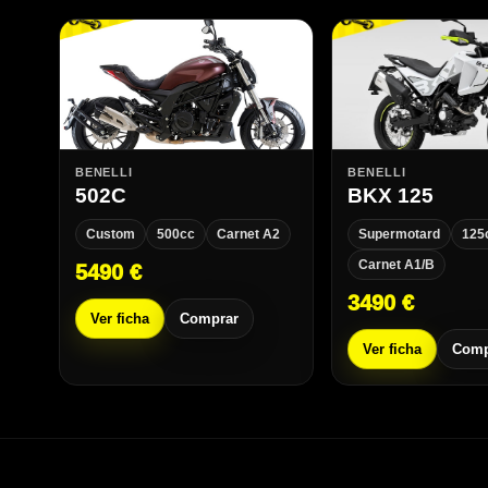
BENELLI
BENELLI
502C
BKX 125
Custom
500cc
Carnet A2
Supermotard
125
Carnet A1/B
5490 €
3490 €
Ver ficha
Comprar
Ver ficha
Comp