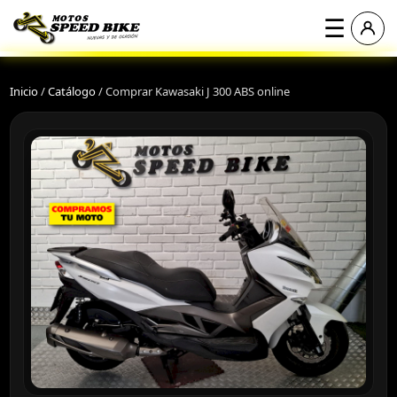
☰
Inicio
/
Catálogo
/
Comprar Kawasaki J 300 ABS online