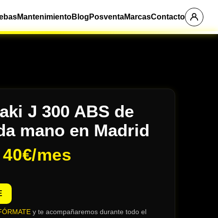
ebas
Mantenimiento
Blog
Posventa
Marcas
Contacto
ki J 300 ABS de
da mano en Madrid
e
40€/mes
E
FÓRMATE
y te acompañaremos durante todo el