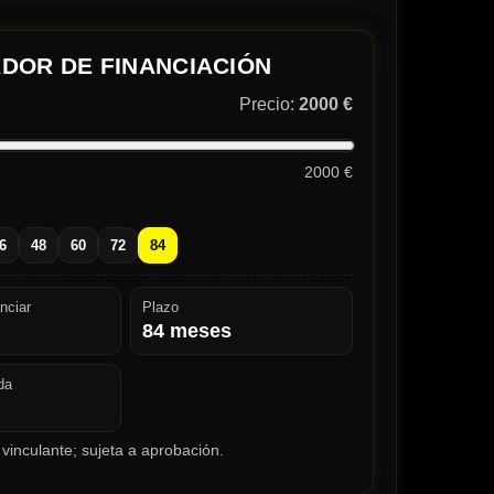
DOR DE FINANCIACIÓN
Precio:
2000 €
2000 €
6
48
60
72
84
nciar
Plazo
84
meses
da
vinculante; sujeta a aprobación.