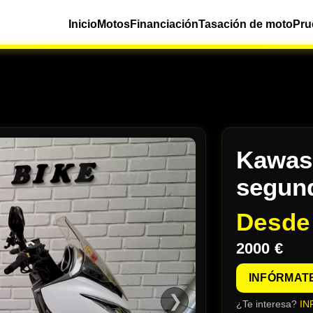
Inicio
Motos
Financiación
Tasación de moto
Pru
Kawasa
segun
Desd
2000 €
INFÓRMAT
❯
¿Te interesa?
IN