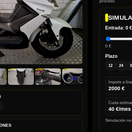
proceso.
SIMULA
Entrada:
0 €
0 €
Plazo
12
24
3
Importe a fina
2000
€
S
Cuota estima
o
40
€/mes
Simulación no 
IONES