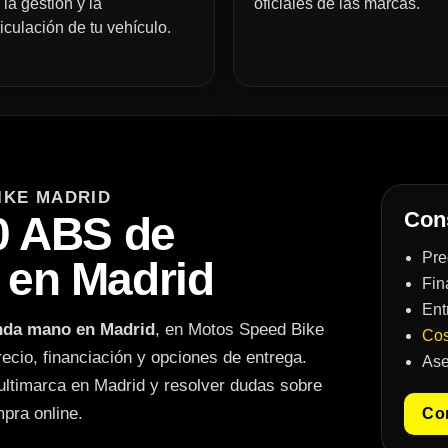
 la gestión y la
oficiales de las marcas.
iculación de tu vehículo.
IKE MADRID
Cons
0 ABS de
Pre
en Madrid
Fin
Ent
nda mano en Madrid
, en Motos Speed Bike
Cos
recio, financiación y opciones de entrega.
Ase
ultimarca en Madrid y resolver dudas sobre
mpra online.
Con