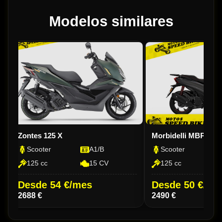
Modelos similares
Zontes 125 X
Morbidelli MBP SC 
Scooter
A1/B
Scooter
125 cc
15 CV
125 cc
Desde 54 €/mes
Desde 50 €/me
2688 €
2490 €