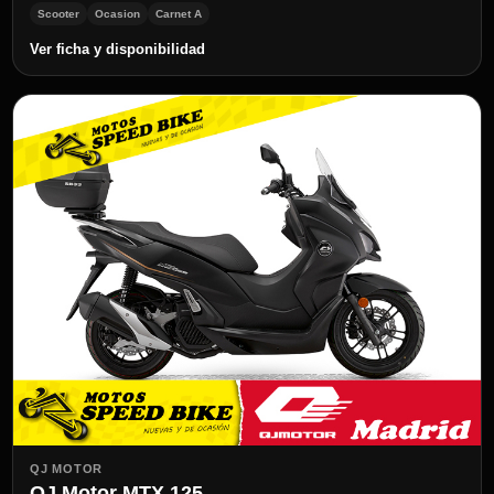
Scooter
Ocasion
Carnet A
Ver ficha y disponibilidad
QJ MOTOR
QJ Motor MTX 125