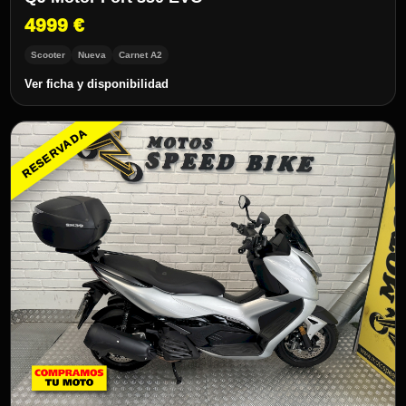
4999 €
Scooter
Nueva
Carnet A2
Ver ficha y disponibilidad
RESERVADA